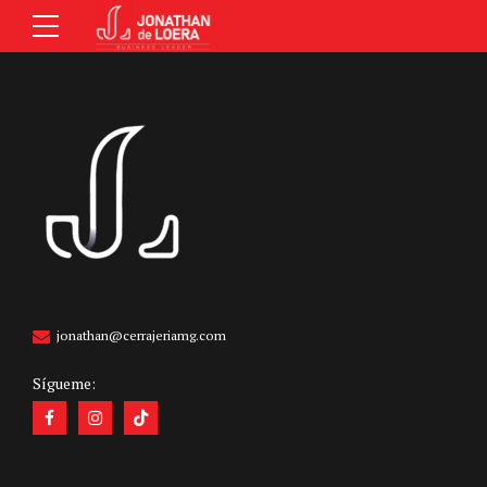
jonathan@cerrajeriamg.com
Sígueme: